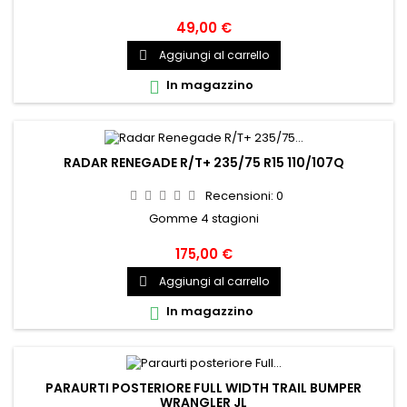
49,00 €
Aggiungi al carrello

In magazzino

RADAR RENEGADE R/T+ 235/75 R15 110/107Q
Recensioni:
0
Gomme 4 stagioni
175,00 €
Aggiungi al carrello

In magazzino

PARAURTI POSTERIORE FULL WIDTH TRAIL BUMPER
WRANGLER JL