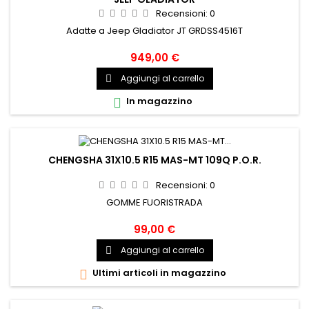
Recensioni:
0
Adatte a Jeep Gladiator JT GRDSS4516T
949,00 €
Aggiungi al carrello

In magazzino

CHENGSHA 31X10.5 R15 MAS-MT 109Q P.O.R.
Recensioni:
0
GOMME FUORISTRADA
99,00 €
Aggiungi al carrello

Ultimi articoli in magazzino
