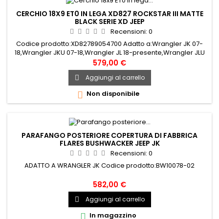
CERCHIO 18X9 ET0 IN LEGA XD827 ROCKSTAR III MATTE
BLACK SERIE XD JEEP
Recensioni:
0
Codice prodotto:XD82789054700 Adatto a:Wrangler JK 07-
18,Wrangler JKU 07-18,Wrangler JL 18-presente,Wrangler JLU
18-presente,Gladiator JT 20-presente
579,00 €
Aggiungi al carrello

Non disponibile

PARAFANGO POSTERIORE COPERTURA DI FABBRICA
FLARES BUSHWACKER JEEP JK
Recensioni:
0
ADATTO A WRANGLER JK Codice prodotto:BW10078-02
582,00 €
Aggiungi al carrello

In magazzino
