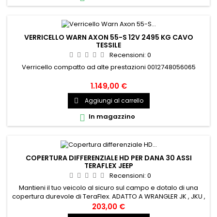
VERRICELLO WARN AXON 55-S 12V 2495 KG CAVO
TESSILE
Recensioni:
0
Verricello compatto ad alte prestazioni 0012748056065
1.149,00 €
Aggiungi al carrello

In magazzino

COPERTURA DIFFERENZIALE HD PER DANA 30 ASSI
TERAFLEX JEEP
Recensioni:
0
Mantieni il tuo veicolo al sicuro sul campo e dotalo di una
copertura durevole di TeraFlex. ADATTO A WRANGLER JK , JKU ,
YJ , TJ/LJ , GRAN CHEROKE WJ/WG , ZJ Codice
203,00 €
prodotto:TX3990630