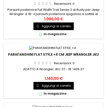
Recensioni:
0
Paraurti posteriore Full Width Trail Series 2 di Rusty per Jeep
Wrangler JL 18- il paraurti posteriore spigoloso e sottile di
Rusty's offre la massima protezione per la sezione posteriore
1.090,00 €
nell'uso fuoristrada. Prodotto negli Stati Uniti da acciaio
Aggiungi al carrello

spesso 3/16" o 1/4". Dispositivo per sensori PDC e compatibile
con la maggior parte dei ganci di traino in...
In magazzino

PARAFANGHINI FLAT STYLE +4 CM JEEP WRANGLER JKU
Recensioni:
0
ADATTO A Wrangler JKU: 07 - 18 1406.37
1.140,00 €
Aggiungi al carrello

In magazzino
