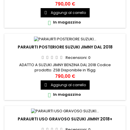
perfetta per chi cerca resistenza e funzionalità. Realizzato
790,00 €
con materiali di altissima qualità, non solo protegge, ma
Aggiungi al carrello

esalta anche il carattere del tuo veicolo. Codice
prodotto: ZSJ Disponibile in 15gg
In magazzino

PARAURTI POSTERIORE SUZUKI JIMNY DAL 2018
Recensioni:
0
ADATTO A SUZUKI JIMNY BENZINA DAL 2018 Codice
prodotto: ZSB Disponibile in 15gg
790,00 €
Aggiungi al carrello

In magazzino

PARAURTI USO GRAVOSO SUZUKI JIMNY 2018+
Recensioni:
0