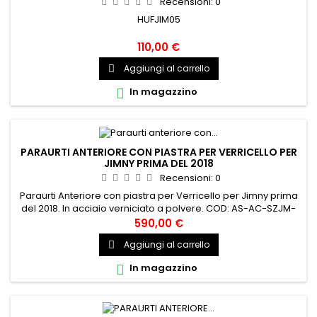
Recensioni:
0
HUFJIM05
110,00 €
Aggiungi al carrello

In magazzino

PARAURTI ANTERIORE CON PIASTRA PER VERRICELLO PER
JIMNY PRIMA DEL 2018
Recensioni:
0
Paraurti Anteriore con piastra per Verricello per Jimny prima
del 2018. In acciaio verniciato a polvere. COD: AS-AC-SZJM-
10004
590,00 €
Aggiungi al carrello

In magazzino
