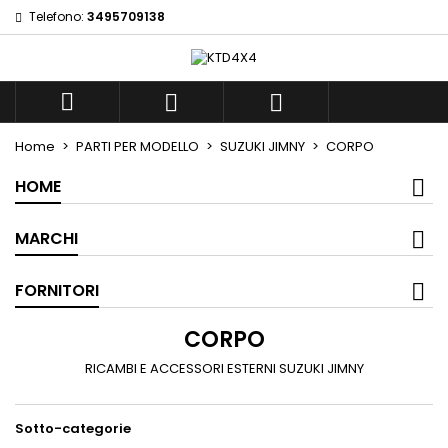
Telefono:
3495709138
×
×
×
×
Add to wishlist
((modalTitle))
((title))
Sign in
((confirmMessage))
You need to be logged in to save products in your
((label))



wishlist.
add_circle_outli
Create new list
Home
PARTI PER MODELLO
SUZUKI JIMNY
CORPO
((cancelText))
((modalDeleteText))
((cancelText))
((loginText))
HOME
((cancelText))
((createText))
MARCHI
FORNITORI
CORPO
RICAMBI E ACCESSORI ESTERNI SUZUKI JIMNY
Sotto-categorie