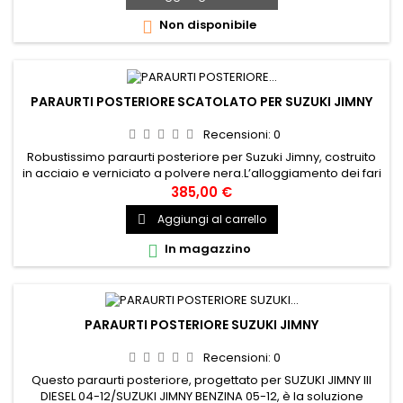
Non disponibile

PARAURTI POSTERIORE SCATOLATO PER SUZUKI JIMNY
Recensioni:
0
Robustissimo paraurti posteriore per Suzuki Jimny, costruito
in acciaio e verniciato a polvere nera.L’alloggiamento dei fari
incassato permette una maggiore protezione di quest’ultimi
385,00 €
in fuoristrada. La forma e l’altezza da terra permette di poter
Aggiungi al carrello

montare gomme maggiorate oltre che un aumento
dell’angolo di uscita del veicolo.Monta su tutti i modelli,...
In magazzino

PARAURTI POSTERIORE SUZUKI JIMNY
Recensioni:
0
Questo paraurti posteriore, progettato per SUZUKI JIMNY III
DIESEL 04-12/SUZUKI JIMNY BENZINA 05-12, è la soluzione