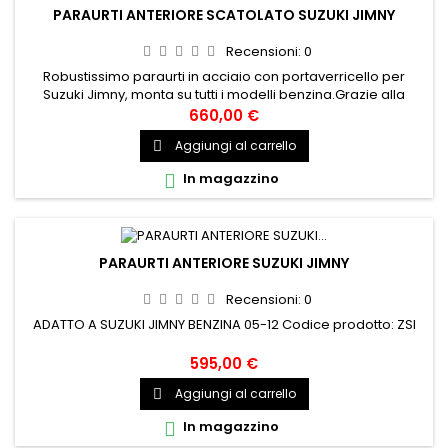
PARAURTI ANTERIORE SCATOLATO SUZUKI JIMNY
Recensioni:
0
Robustissimo paraurti in acciaio con portaverricello per
Suzuki Jimny, monta su tutti i modelli benzina.Grazie alla
forma ed alla posizione nettamente rialzata permette di
660,00 €
montare gomme maggiorate ed un aumento dell’angolo di
Aggiungi al carrello

attacco del veicolo.A-bar imbullonata, facilmente
smontabile.NB. Specificare se la macchina presenta un body
In magazzino

lift, ed...
PARAURTI ANTERIORE SUZUKI JIMNY
Recensioni:
0
ADATTO A SUZUKI JIMNY BENZINA 05-12 Codice prodotto: ZSI
595,00 €
Aggiungi al carrello

In magazzino
