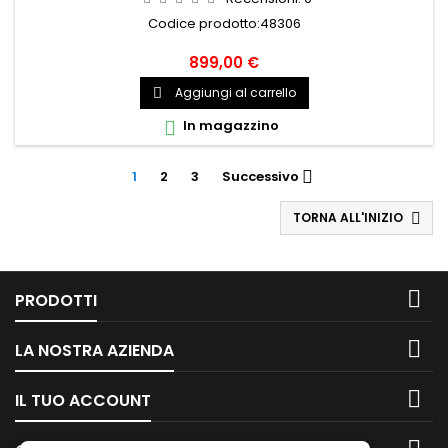
Codice prodotto:48306
899,00 €
Aggiungi al carrello

In magazzino

1
2
3
Successivo

TORNA ALL'INIZIO


PRODOTTI

LA NOSTRA AZIENDA

IL TUO ACCOUNT