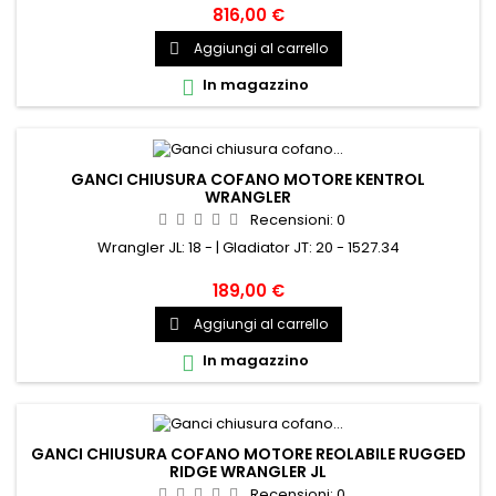
OFD. Questo prodotto conferisce al tuo camion un aspetto
816,00 €
migliore e più aggressivo. Codice produttore:OFJLHD209
Aggiungi al carrello

Adatto a:Gladiator JT 20-presente,Wrangler JL 18-presente,
Codice prodotto:OFJLHD209
In magazzino

GANCI CHIUSURA COFANO MOTORE KENTROL
WRANGLER
Recensioni:
0
Wrangler JL: 18 - | Gladiator JT: 20 - 1527.34
189,00 €
Aggiungi al carrello

In magazzino

GANCI CHIUSURA COFANO MOTORE REOLABILE RUGGED
RIDGE WRANGLER JL
Recensioni:
0