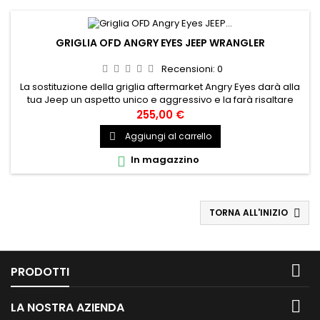
GRIGLIA OFD ANGRY EYES JEEP WRANGLER
Recensioni:
0
La sostituzione della griglia aftermarket Angry Eyes darà alla
tua Jeep un aspetto unico e aggressivo e la farà risaltare
sulla strada. Codice produttore:OFJLGL182 Adatto a:Gladiator
255,00 €
JT 20-presente,Wrangler JL 18-presente, Codice
Aggiungi al carrello

prodotto:OFJLGL182
In magazzino

TORNA ALL'INIZIO


PRODOTTI

LA NOSTRA AZIENDA