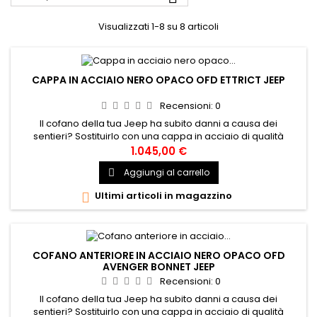
Visualizzati 1-8 su 8 articoli
CAPPA IN ACCIAIO NERO OPACO OFD ETTRICT JEEP
Recensioni:
0
Il cofano della tua Jeep ha subito danni a causa dei
sentieri? Sostituirlo con una cappa in acciaio di qualità
OFD. Questo prodotto si adatta proprio come la parte OEM e
1.045,00 €
conferisce al tuo camion un aspetto migliore e più
Aggiungi al carrello

aggressivo. Codice produttore:OFJLHD577 Adatto a:Gladiator
JT 20-presente,Wrangler JL 18-presente, Codice
Ultimi articoli in magazzino

prodotto:OFJLHD577
COFANO ANTERIORE IN ACCIAIO NERO OPACO OFD
AVENGER BONNET JEEP
Recensioni:
0
Il cofano della tua Jeep ha subito danni a causa dei
sentieri? Sostituirlo con una cappa in acciaio di qualità