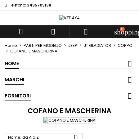
Telefono:
3495709138
Add to wishlist
((modalTitle))
((title))
Sign in
((confirmMessage))
You need to be logged in to save products in your wishlist.
0
((label))



shoppin
add_circle
Create new l
Home
PARTI PER MODELLO
JEEP
JT GLADIATOR
CORPO
((cancelText))
((cancelText))
((modalDeleteText))
((loginText))
COFANO E MASCHERINA
((cancelText))
((createText))
HOME
MARCHI
FORNITORI
COFANO E MASCHERINA

Nome, da A a Z