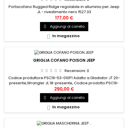
Portacofano Rugged Ridge regolabile in alluminio per Jeep
JL - rivestimento nero 1527.33
177,00 €
Aggiungi al carrello

In magazzino

GRIGLIA COFANO POISON JEEP
Recensioni:
0
Codice produttore:PSC19-53-010P1 Adatto a:Gladiator JT 20-
presente,Wrangler JL 18-presente, Codice prodotto:PSC19-
53-010P1
290,00 €
Aggiungi al carrello

In magazzino
