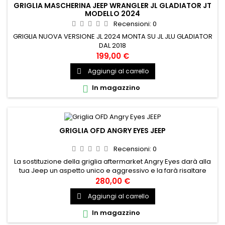
GRIGLIA MASCHERINA JEEP WRANGLER JL GLADIATOR JT
MODELLO 2024
Recensioni:
0
GRIGLIA NUOVA VERSIONE JL 2024 MONTA SU JL JLU GLADIATOR
DAL 2018
199,00 €
Aggiungi al carrello

In magazzino

GRIGLIA OFD ANGRY EYES JEEP
Recensioni:
0
La sostituzione della griglia aftermarket Angry Eyes darà alla
tua Jeep un aspetto unico e aggressivo e la farà risaltare
sulla strada. Codice produttore:OFJLGL297 Adatto a:Gladiator
280,00 €
JT 20-presente,Wrangler JL 18-presente, Codice
Aggiungi al carrello

prodotto:OFJLGL297
In magazzino
