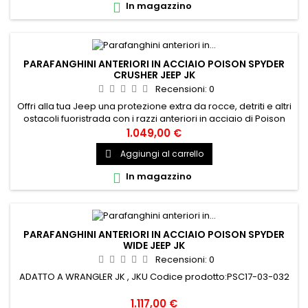
In magazzino

PARAFANGHINI ANTERIORI IN ACCIAIO POISON SPYDER
CRUSHER JEEP JK
Recensioni:
0
Offri alla tua Jeep una protezione extra da rocce, detriti e altri
ostacoli fuoristrada con i razzi anteriori in acciaio di Poison
Spyder Crusher. I bagliori anteriori in acciaio dimostrano sia
1.049,00 €
l'estetica che la durata della tua Jeep durante le tue
Aggiungi al carrello

avventure fuoristrada. ADATTO A WRANGLER JK , JKU Codice
prodotto:PSC17-03-030
In magazzino

PARAFANGHINI ANTERIORI IN ACCIAIO POISON SPYDER
WIDE JEEP JK
Recensioni:
0
ADATTO A WRANGLER JK , JKU Codice prodotto:PSC17-03-032
1.117,00 €