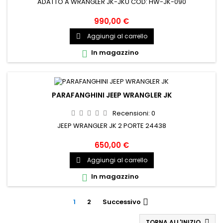
ADATTO A WRANGLER JK-JKU COD: HW-JK-090
990,00 €
Aggiungi al carrello

In magazzino

PARAFANGHINI JEEP WRANGLER JK
Recensioni:
0
JEEP WRANGLER JK 2 PORTE 24438
650,00 €
Aggiungi al carrello

In magazzino

1
2
Successivo

TORNA ALL'INIZIO
