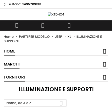
Telefono:
3495709138
×
×
×
×
Add to wishlist
((modalTitle))
((title))
Sign in
((confirmMessage))
You need to be logged in to save products in your
((label))



wishlist.
add_circle_outli
Create new list
Home
PARTI PER MODELLO
JEEP
XJ
ILLUMINAZIONE E
((cancelText))
((modalDeleteText))
SUPPORTI
((cancelText))
((loginText))
((cancelText))
((createText))
HOME
MARCHI
FORNITORI
ILLUMINAZIONE E SUPPORTI

Nome, da A a Z