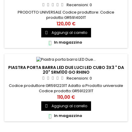
Recensioni:
0
PRODOTTO UNIVERSALE Codice produttore: Codice
prodotto:GR5914001T
120,00 €
Aggiungi al carrello

In magazzino

PIASTRA PORTA BARRA LED DUE LUCI LED CUBO 3X3 " DA
20" SRM100 GO RHINO
Recensioni:
0
Codice produttore:GR5912231T Adatto a:Prodotto universale
Codice prodotto:GR5912231T
110,00 €
Aggiungi al carrello

In magazzino
