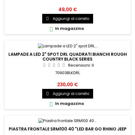
49,00 €
Aggiungi al carrello

In magazzino

LAMPADE A LED 2" SPOT DRL QUADRATI BIANCHI ROUGH
COUNTRY BLACK SERIES
Recensioni:
0
70903BLKDRL
230,00 €
Aggiungi al carrello

In magazzino

PIASTRA FRONTALE SRM100 40 "LED BAR GO RHINO JEEP