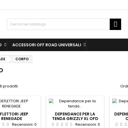
dd to wishlist
(modalTitle))
(title))
ign in

confirmMessage))
u need to be logged in to save products in your wishlist.
abel))
add_circle
Create new l
O
ACCESSORI OFF ROAD UNIVERSALI
((cancelText))
((cancelText))
((modalDeleteText)
((loginText)
ADE
CORPO
((cancelText))
((createText)
O
6 prodotti.
Ordi
FLETTORI JEEP
DEPENDANCE PER LA
DEPEN
RENEGADE
TENDA GRIZZLY XL OFD
O
Recensioni:
0
Recensioni:
0