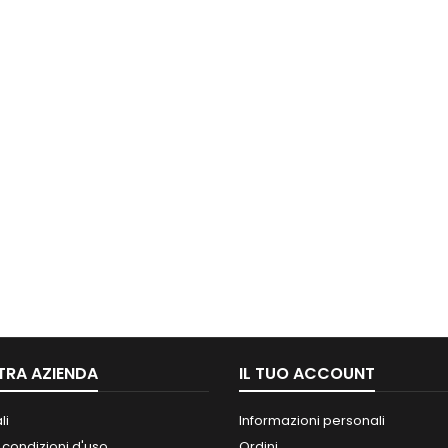
TRA AZIENDA
IL TUO ACCOUNT
li
Informazioni personali
 condizioni d'uso
Ordini