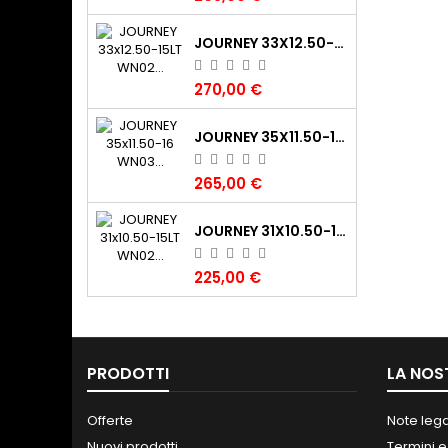
JOURNEY 33X12.50-15LT WN02 CLAW XTR (325/70-15LT) 108K 6PR TL POR
270,00 €
JOURNEY 35X11.50-16 WN03 DIGGER 120K 6PR TL M+S POR
265,00 €
JOURNEY 31X10.50-15LT WN02 CLAW XTR (265/75-15LT) 109K 6PR TL M+S POR
225,00 €
PRODOTTI
LA NOS
Offerte
Note lega
Nuovi prodotti
Termini e