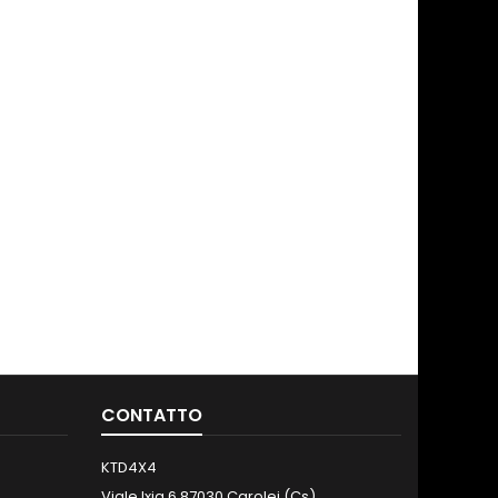
CONTATTO
KTD4X4
Viale Ixia,6 87030 Carolei (Cs)