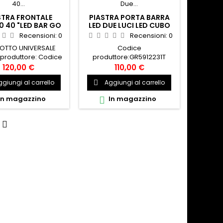
STRA FRONTALE
PIASTRA PORTA BARRA
0 40 "LED BAR GO
LED DUE LUCI LED CUBO
RHINO JEEP
3X3 " DA 20" SRM100 GO
Recensioni:
0
Recensioni:
0
RHINO
OTTO UNIVERSALE
Codice
produttore: Codice
produttore:GR5912231T
otto:GR5914001T
Adatto a:Prodotto
120,00 €
110,00 €
universale Codice
giungi al carrello
Aggiungi al carrello

prodotto:GR5912231T
In magazzino
In magazzino

o
