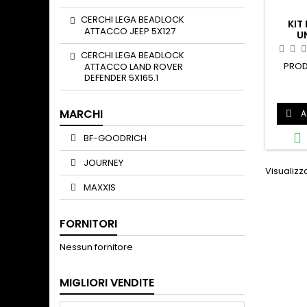
CERCHI LEGA BEADLOCK
KIT
ATTACCO JEEP 5X127
U
PORT
CERCHI LEGA BEADLOCK
PROD
ATTACCO LAND ROVER
DEFENDER 5X165.1
pro
MARCHI
A


BF-GOODRICH
JOURNEY
Visualizza
MAXXIS
FORNITORI
Nessun fornitore
MIGLIORI VENDITE