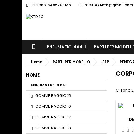
Telefono:
3495709138
E-mail:
4x4ktd@gmail.com
A
(
(
S
((
Yo
((l
PNEUMATICI 4X4
PARTI PER MODELL
Home
PARTI PER MODELLO
JEEP
RENEG
CORP
HOME
PNEUMATICI 4X4
Ci sono 2
GOMME RAGGIO 15
GOMME RAGGIO 16
GOMME RAGGIO 17
DE
GOMME RAGGIO 18