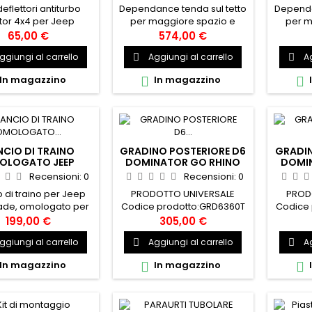
deflettori antiturbo
Dependance tenda sul tetto
Dependa
tor 4x4 per Jeep
per maggiore spazio e
per m
gade. Montaggio
comfort. Include 4 picchetti
comfort.
65,00 €
574,00 €
licissimo tramite
per tenda e una borsa per il
per tend
ggiungi al carrello
Aggiungi al carrello
Ag


tissimo biadesivo.
trasporto PRODOTTO
tr
26661
UNIVERSALE Codice
prodot
In magazzino
In magazzino


prodotto:OFDTRAS006CM01
PROD
CIO DI TRAINO
GRADINO POSTERIORE D6
GRADIN
OLOGATO JEEP
DOMINATOR GO RHINO
DOMI
RENEGADE
Recensioni:
0
Recensioni:
0
 di traino per Jeep
PRODOTTO UNIVERSALE
PROD
de, omologato per
Codice prodotto:GRD6360T
Codice
 stradale. 26241
199,00 €
305,00 €
ggiungi al carrello
Aggiungi al carrello
Ag


In magazzino
In magazzino

