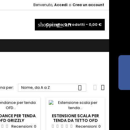
Benvenuto,
Accedi
o
Crea un account
×
×
×
×
shopping_cart
Carrello:
0
Prodotti - 0,00 €
_outline
ist
)
)
)



na per:
Nome, da A a Z
DANCE PER TENDA
ESTENSIONE SCALA PER
FD GRIZZLY
TENDA DA TETTO OFD
Recensioni:
0
Recensioni:
0