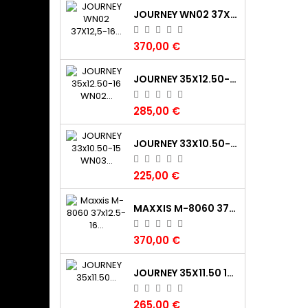
JOURNEY WN02 37X12,5-16 120K TL 8PR (325/80‑16) P.O.R. CLAW XTR
370,00 €
JOURNEY 35X12.50-16 WN02 CLAW XTR 120K 8PR M+S POR
285,00 €
JOURNEY 33X10.50-15 WN03 DIGGER 115K 6PR TL M+S POR
225,00 €
MAXXIS M-8060 37X12.5-16 TREPADOR BIAS 124K DIAG/BIAS BIAS DA COMPETIZIONE GIALLO
370,00 €
JOURNEY 35X11.50 15LT(295/85 15LT)WN03 112K 6PR TL POR M+S
265,00 €