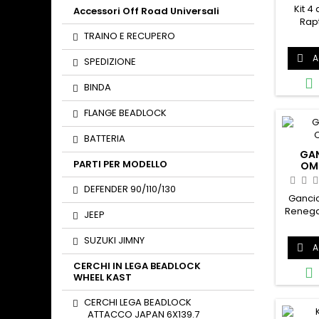
Kit 4 
Accessori Off Road Universali
Rap
Rene
TRAINO E RECUPERO
semp
A

robus
SPEDIZIONE

BINDA
FLANGE BEADLOCK
BATTERIA
GAN
PARTI PER MODELLO
OM
DEFENDER 90/110/130
Gancio
Renega
JEEP
uso
SUZUKI JIMNY
A

CERCHI IN LEGA BEADLOCK

WHEEL KAST
CERCHI LEGA BEADLOCK
ATTACCO JAPAN 6X139.7