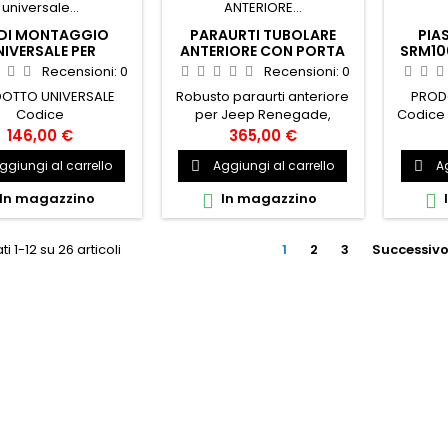
 DI MONTAGGIO
PARAURTI TUBOLARE
PIA
NIVERSALE PER
ANTERIORE CON PORTA
SRM10
APACCHI SRM GO
VERRICELLO PER
Recensioni:
0
Recensioni:
0
RHINO
RENEGADE
OTTO UNIVERSALE
Robusto paraurti anteriore
PROD
Codice
per Jeep Renegade,
Codice 
dotto:GR5910001T
permette il montaggio di
prod
146,00 €
365,00 €
qualsiasi tipo di verricello e
ggiungi al carrello
Aggiungi al carrello
Ag


di faro di profondità/barra a
led. Verniciato a polvere
In magazzino
In magazzino


nera. 26011
ti 1-12 su 26 articoli
1
2
3
Successiv