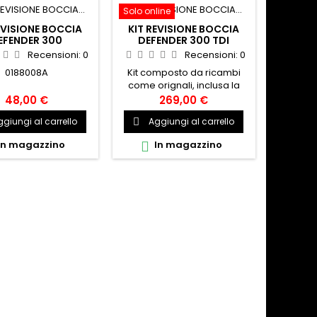
Solo online
EVISIONE BOCCIA
KIT REVISIONE BOCCIA
EFENDER 300
DEFENDER 300 TDI
BOCCIA INCLUSA
Recensioni:
0
Recensioni:
0
0188008A
Kit composto da ricambi
come orignali, inclusa la
boccia, per Defender dal
48,00 €
269,00 €
1994 al 1998. BMDA3178
giungi al carrello
Aggiungi al carrello

In magazzino
In magazzino
