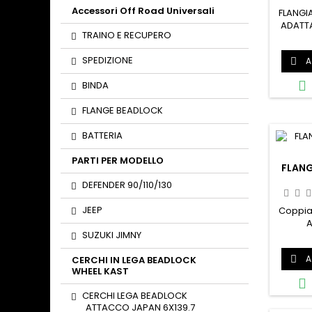
BULLON
Accessori Off Road Universali
FLANGI
ADATT
TRAINO E RECUPERO
DEFEN
R
SPEDIZIONE
A


BINDA
FLANGE BEADLOCK
BATTERIA
PARTI PER MODELLO
FLANG
DEFENDER 90/110/130
JEEP
Coppia 
A
SUZUKI JIMNY
Defende
I 200 
A
CERCHI IN LEGA BEADLOCK

COMPL
WHEEL KAST

CERCHI LEGA BEADLOCK
ATTACCO JAPAN 6X139.7