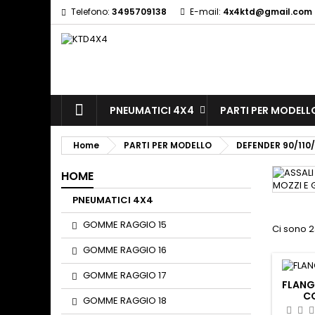
Telefono:
3495709138
E-mail:
4x4ktd@gmail.com
A
(
(
S
((
Yo
((l
PNEUMATICI 4X4
PARTI PER MODELL
Home
PARTI PER MODELLO
DEFENDER 90/110/
HOME
PNEUMATICI 4X4
GOMME RAGGIO 15
Ci sono 2
GOMME RAGGIO 16
GOMME RAGGIO 17
FLANG
C
GOMME RAGGIO 18
G