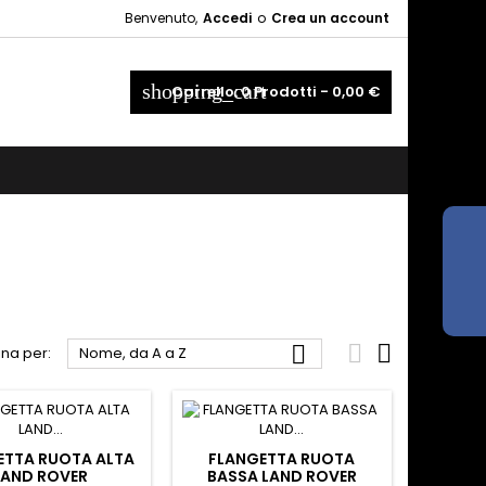
Benvenuto,
Accedi
o
Crea un account
×
×
×
×
shopping_cart
Carrello:
0
Prodotti - 0,00 €
_outline
ist
)
)
)



na per:
Nome, da A a Z
ETTA RUOTA ALTA
FLANGETTA RUOTA
LAND ROVER
BASSA LAND ROVER