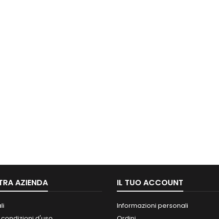
TRA AZIENDA
IL TUO ACCOUNT
li
Informazioni personali
 condizioni d'uso
Ordini