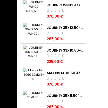
JOURNEY WN02 37X12,5-16 120K TL 8PR (325/80‑16) P.O.R. CLAW XTR
370,00 €
JOURNEY 35X12.50-16 WN02 CLAW XTR 120K 8PR M+S POR
285,00 €
JOURNEY 33X10.50-15 WN03 DIGGER 115K 6PR TL M+S POR
225,00 €
MAXXIS M-8060 37X12.5-16 TREPADOR BIAS 124K DIAG/BIAS BIAS DA COMPETIZIONE GIALLO
370,00 €
JOURNEY 35X11.50 15LT(295/85 15LT)WN03 112K 6PR TL POR M+S
265,00 €