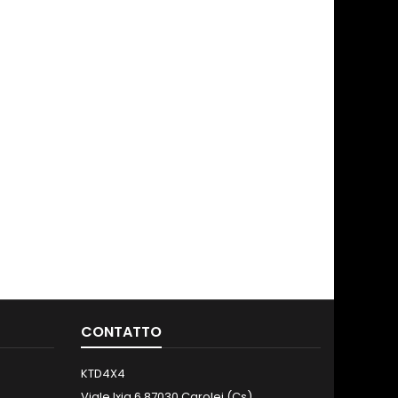
CONTATTO
KTD4X4
Viale Ixia,6 87030 Carolei (Cs)