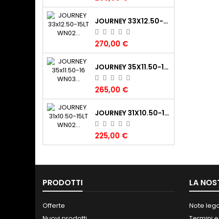
JOURNEY 33X12.50-15LT WN02 CLAW XTR (325/70-15LT) 108K 6PR TL POR
270,00 €
JOURNEY 35X11.50-16 WN03 DIGGER 120K 6PR TL M+S POR
265,00 €
JOURNEY 31X10.50-15LT WN02 CLAW XTR (265/75-15LT) 109K 6PR TL M+S POR
225,00 €
PRODOTTI
LA NOS
Offerte
Note lega
Nuovi prodotti
Termini e