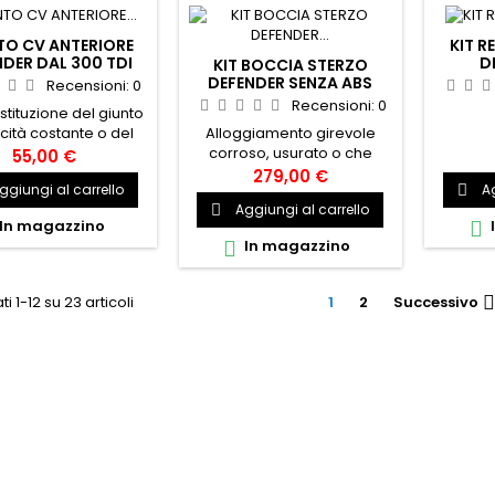
TO CV ANTERIORE
KIT R
NDER DAL 300 TDI
D
KIT BOCCIA STERZO
DEFENDER SENZA ABS
Recensioni:
0
Recensioni:
0
ostituzione del giunto
Alloggiamento girevole
cità costante o del
corroso, usurato o che
 CV con grasso CV e
55,00 €
perde? Questo kit di
o di ritegno.Spline
279,00 €
ggiungi al carrello
Ag

alloggiamento girevole è
e: 32Spline esterne:
Aggiungi al carrello

un modo conveniente per
pezzo di ricambio di
In magazzino

assicurarsi di avere tutte le
tà, equivalente al
In magazzino

parti di qualità necessarie
e di ricambio Land
per sostituire
DJ000010Adatto per i
l'alloggiamento girevole
nti modelli con 24
ti 1-12 su 23 articoli
1
2
Successivo

della vostra Land Rover.
nziali di spline.Land
Ogni kit è per un solo lato.
: Defender, Tutti i
Contenuto del
, Dal 1994 in poi, Da
kit:Alloggiamento
300TDi...
girevoleCuscinetto a
perno...