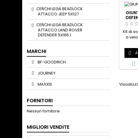
CERCHI LEGA BEADLOCK
GIUN
ATTACCO JEEP 5X127
DEFE
CERCHI LEGA BEADLOCK
ATTACCO LAND ROVER
Kit di s
DEFENDER 5X165.1
a velo
giunto
anell
MARCHI
A

intern
24 Un 
BF-GOODRICH

quali
codic
JOURNEY
Rover T
segue
MAXXIS
Visualizza
differe
Rover
modelli
FORNITORI
Nessun fornitore
MIGLIORI VENDITE