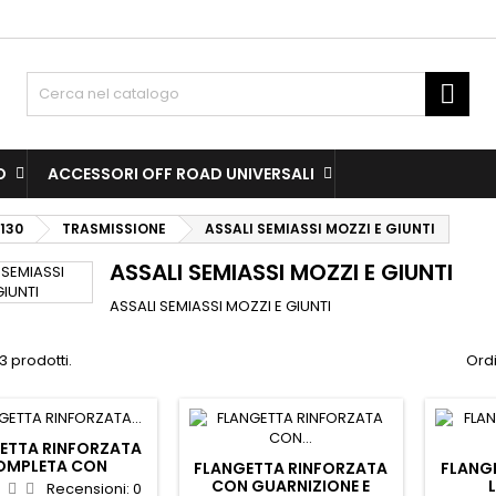
dd to wishlist
(modalTitle))
(title))
ign in

confirmMessage))
u need to be logged in to save products in your wishlist.
abel))
add_circle
Create new l
O
ACCESSORI OFF ROAD UNIVERSALI
((cancelText))
((cancelText))
((modalDeleteText)
((loginText)
130
TRASMISSIONE
ASSALI SEMIASSI MOZZI E GIUNTI
((cancelText))
((createText)
ASSALI SEMIASSI MOZZI E GIUNTI
ASSALI SEMIASSI MOZZI E GIUNTI
3 prodotti.
Ordi
ETTA RINFORZATA
OMPLETA CON
FLANGETTA RINFORZATA
FLANG
UARNIZIONE E
CON GUARNIZIONE E
Recensioni:
0