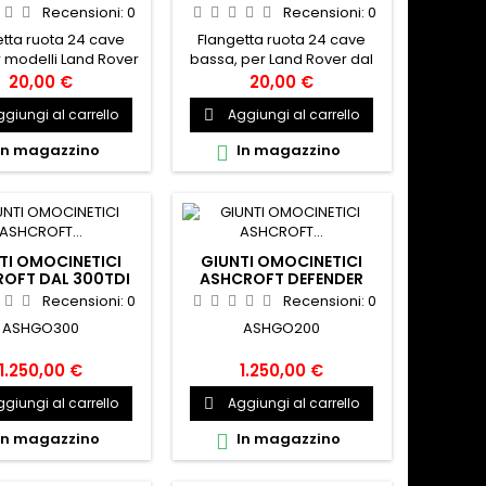
Recensioni:
0
Recensioni:
0
etta ruota 24 cave
Flangetta ruota 24 cave
r modelli Land Rover
bassa, per Land Rover dal
200tdi, 1993. VENDUTA
300tdi, 1994. VENDUTA
20,00 €
20,00 €
TA DI GUARNIZIONE
COMPLETA DI GUARNIZIONE
giungi al carrello
Aggiungi al carrello

RPFRC5806
RPFTC859
In magazzino
In magazzino

TI OMOCINETICI
GIUNTI OMOCINETICI
OFT DAL 300TDI
ASHCROFT DEFENDER
NO ABS
FINO AL 200TDI
Recensioni:
0
Recensioni:
0
ASHGO300
ASHGO200
1.250,00 €
1.250,00 €
giungi al carrello
Aggiungi al carrello

In magazzino
In magazzino
