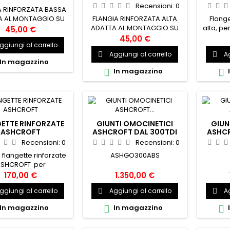
ERIA PER 300 TDI-
BULLONERIA PER 200 TDI
Recensioni:
0
A RINFORZATA BASSA
TD5-TD4
FLANGIA RINFORZATA ALTA
Flang
A AL MONTAGGIO SU
ADATTA AL MONTAGGIO SU
alta, pe
DER DAL 300 IN POI
45,00 €
DEFENDER 200 TDI
fino al 
PFTC859HDKIT
45,00 €
ggiungi al carrello
RPFRC5806HDKIT
COMPLE
Aggiungi al carrello
Ag


In magazzino
In magazzino


ETTE RINFORZATE
GIUNTI OMOCINETICI
GIUN
ASHCROFT
ASHCROFT DAL 300TDI
ASHCR
CON ABS
Recensioni:
0
Recensioni:
0
flangette rinforzate
ASHGO300ABS
SHCROFT per
r 200 TDi, Discovery
170,00 €
1.350,00 €
TDi VENGONO VENDUTE
ggiungi al carrello
Aggiungi al carrello
Ag


ETE DI GUARNIZIONI
ASHFR200
In magazzino
In magazzino

