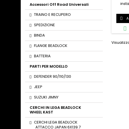
inst
Accessori Off Road Universali
proteg
il tuo m
TRAINO E RECUPERO
A

dall'a
durante
SPEDIZIONE

e
prod
BINDA
Adatt
Visualizzat
pr
FLANGE BEADLOCK
pro
BATTERIA
PARTI PER MODELLO
DEFENDER 90/110/130
JEEP
SUZUKI JIMNY
CERCHI IN LEGA BEADLOCK
WHEEL KAST
CERCHI LEGA BEADLOCK
ATTACCO JAPAN 6X139.7