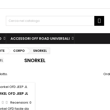
dd to wishlist
(modalTitle))
(title))
ign in

confirmMessage))
u need to be logged in to save products in your wishlist.
abel))
add_circle
Create new l
O
ACCESSORI OFF ROAD UNIVERSALI
((cancelText))
((cancelText))
((modalDeleteText)
((loginText)
RTE
CORPO
SNORKEL
((cancelText))
((createText)
SNORKEL
dotto.
Ordi
KEL OFD JEEP JL
Recensioni:
0
orkel OFD facile da