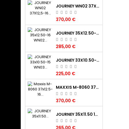
JOURNEY WN02 37X12,5-16 120K TL 8PR (325/80‑16) P.O.R. CLAW XTR
370,00 €
JOURNEY 35X12.50-16 WN02 CLAW XTR 120K 8PR M+S POR
285,00 €
JOURNEY 33X10.50-15 WN03 DIGGER 115K 6PR TL M+S POR
225,00 €
MAXXIS M-8060 37X12.5-16 TREPADOR BIAS 124K DIAG/BIAS BIAS DA COMPETIZIONE GIALLO
370,00 €
JOURNEY 35X11.50 15LT(295/85 15LT)WN03 112K 6PR TL POR M+S
265,00 €