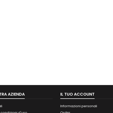
TRA AZIENDA
IL TUO ACCOUNT
li
Informazioni personali
 condizioni d'uso
Ordini