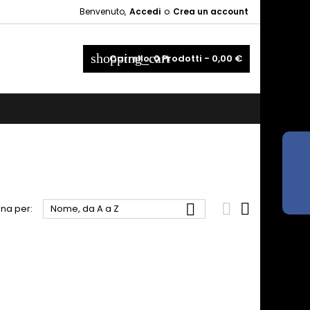
Benvenuto,
Accedi
o
Crea un account
×
×
×
×
shopping_cart
Carrello:
0
Prodotti - 0,00 €
_outline
ist
)
)
)



na per:
Nome, da A a Z