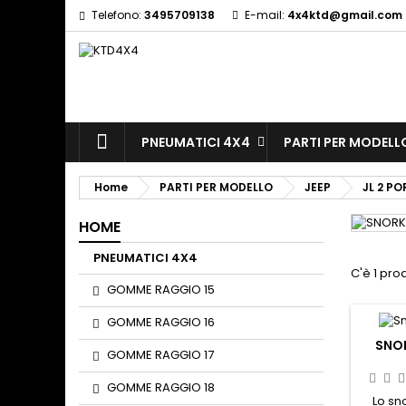
Telefono:
3495709138
E-mail:
4x4ktd@gmail.com
A
(
(
S
((
Yo
((l
PNEUMATICI 4X4
PARTI PER MODELL
Home
PARTI PER MODELLO
JEEP
JL 2 PO
HOME
PNEUMATICI 4X4
C'è 1 pro
GOMME RAGGIO 15
GOMME RAGGIO 16
SNOR
GOMME RAGGIO 17
GOMME RAGGIO 18
Lo sn