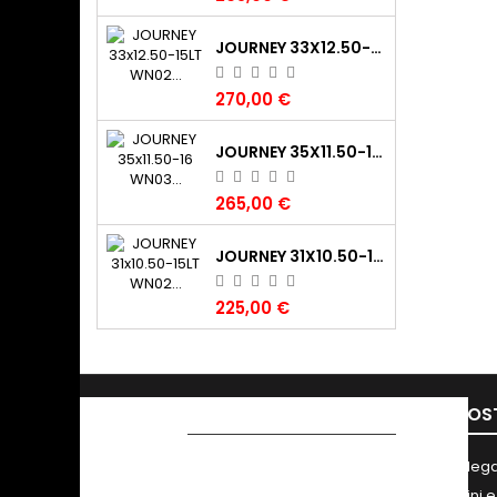
JOURNEY 33X12.50-15LT WN02 CLAW XTR (325/70-15LT) 108K 6PR TL POR
270,00 €
JOURNEY 35X11.50-16 WN03 DIGGER 120K 6PR TL M+S POR
265,00 €
JOURNEY 31X10.50-15LT WN02 CLAW XTR (265/75-15LT) 109K 6PR TL M+S POR
225,00 €
PRODOTTI
LA NOS
Offerte
Note lega
Nuovi prodotti
Termini e