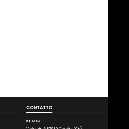
CONTATTO
KTD4X4
Viale Ixia,6 87030 Carolei (Cs)