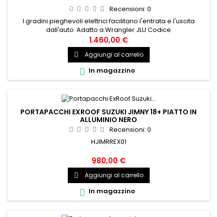
Recensioni:
0
I gradini pieghevoli elettrici facilitano l'entrata e l'uscita
dall'auto. Adatto a:Wrangler JLU Codice
prodotto:AGGJWJL4ESS
1.460,00 €
Aggiungi al carrello

In magazzino

PORTAPACCHI EXROOF SUZUKI JIMNY 18+ PIATTO IN
ALLUMINIO NERO
Recensioni:
0
HJIMRREX01
980,00 €
Aggiungi al carrello

In magazzino
