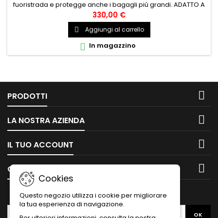
fuoristrada e protegge anche i bagagli più grandi. ADATTO A
WRANGLER JKU Codice prodotto:OFJK4DNR239
330,00 €
Aggiungi al carrello

In magazzino


PRODOTTI

LA NOSTRA AZIENDA

IL TUO ACCOUNT

CONTATTO
Cookies
NEWSLETTER
Questo negozio utilizza i cookie per migliorare
la tua esperienza di navigazione.
Per ulteriori informazioni, consulta la nostra