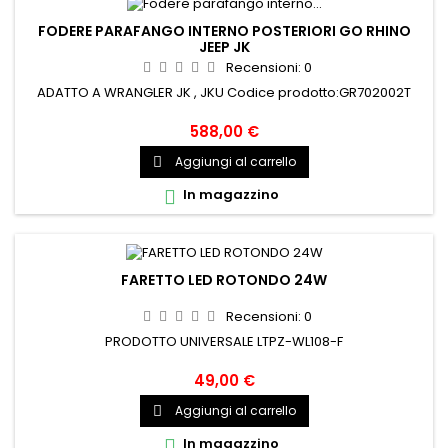
FODERE PARAFANGO INTERNO POSTERIORI GO RHINO
JEEP JK
Recensioni:
0
ADATTO A WRANGLER JK , JKU Codice prodotto:GR702002T
588,00 €
Aggiungi al carrello

In magazzino

FARETTO LED ROTONDO 24W
Recensioni:
0
PRODOTTO UNIVERSALE LTPZ-WL108-F
49,00 €
Aggiungi al carrello

In magazzino
