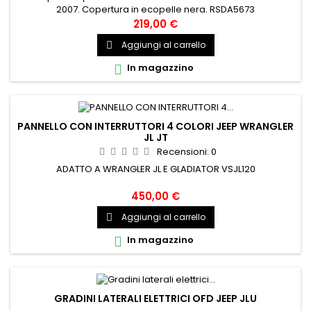
2007. Copertura in ecopelle nera. RSDA5673
219,00 €
Aggiungi al carrello

In magazzino

PANNELLO CON INTERRUTTORI 4 COLORI JEEP WRANGLER
JL JT
Recensioni:
0
ADATTO A WRANGLER JL E GLADIATOR VSJL120
450,00 €
Aggiungi al carrello

In magazzino

GRADINI LATERALI ELETTRICI OFD JEEP JLU