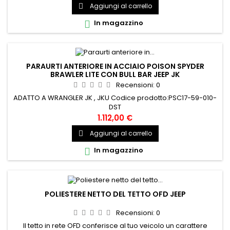
Aggiungi al carrello

In magazzino

PARAURTI ANTERIORE IN ACCIAIO POISON SPYDER
BRAWLER LITE CON BULL BAR JEEP JK
Recensioni:
0
ADATTO A WRANGLER JK , JKU Codice prodotto:PSC17-59-010-
DST
1.112,00 €
Aggiungi al carrello

In magazzino

POLIESTERE NETTO DEL TETTO OFD JEEP
Recensioni:
0
Il tetto in rete OFD conferisce al tuo veicolo un carattere