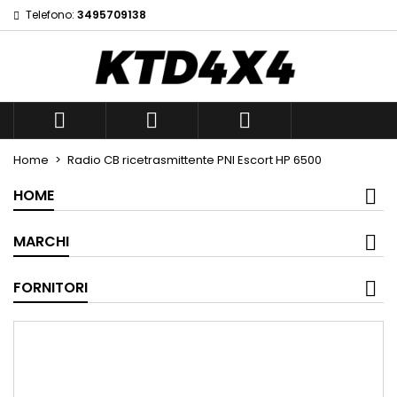
Telefono:
3495709138
×
×
×
Add to wishlist
((title))
Sign in
You need to be logged in to save products in your
((label))
wishlist.
add_circle_outli
Create new list



((cancelText))
((loginText))
Home
Radio CB ricetrasmittente PNI Escort HP 6500
((cancelText))
((createText))
HOME
MARCHI
FORNITORI