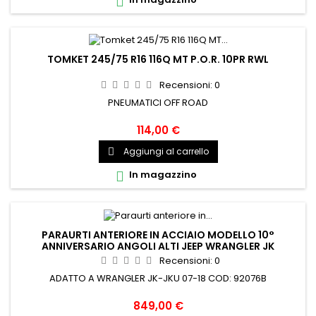

TOMKET 245/75 R16 116Q MT P.O.R. 10PR RWL
Recensioni:
0
PNEUMATICI OFF ROAD
114,00 €
Aggiungi al carrello

In magazzino

PARAURTI ANTERIORE IN ACCIAIO MODELLO 10°
ANNIVERSARIO ANGOLI ALTI JEEP WRANGLER JK
Recensioni:
0
ADATTO A WRANGLER JK-JKU 07-18 COD: 92076B
849,00 €