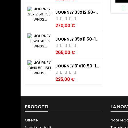

JOURNEY 33X12.50-15LT WN02 CLAW XTR (325/70-15LT) 108K 6PR TL POR
270,00 €
JOURNEY 35X11.50-16 WN03 DIGGER 120K 6PR TL M+S POR
265,00 €
JOURNEY 31X10.50-15LT WN02 CLAW XTR (265/75-15LT) 109K 6PR TL M+S POR
225,00 €
PRODOTTI
LA NOS
Offerte
Note lega
Nuovi prodotti
Termini e