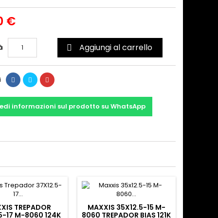
0 €
Aggiungi al carrello
à

i
edi informazioni sul prodotto su WhatsApp
XIS TREPADOR
MAXXIS 35X12.5-15 M-
5-17 M-8060 124K
8060 TREPADOR BIAS 121K