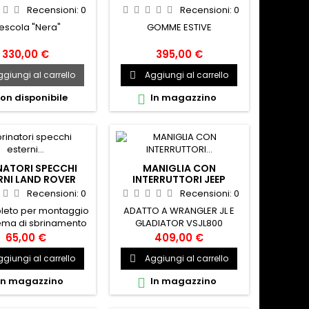
M+S POR
6PR
Recensioni:
0
Recensioni:
0
escola "Nera"
GOMME ESTIVE
330,00 €
395,00 €
giungi al carrello
Aggiungi al carrello

on disponibile
In magazzino

NATORI SPECCHI
MANIGLIA CON
RNI LAND ROVER
INTERRUTTORI JEEP
DEFENDER
WRANGLER JL JT
Recensioni:
0
Recensioni:
0
pleto per montaggio
ADATTO A WRANGLER JL E
tema di sbrinamento
GLADIATOR VSJL800
specchi esterni, si
65,00 €
409,00 €
a sugli specchi
giungi al carrello
Aggiungi al carrello

 o versione XL, nel kit
o tutto il necessario
In magazzino
In magazzino

 montaggio escluso
ruttore elettrico. Per