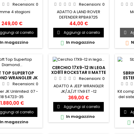
M+S
A LED
Recensioni:
0
Recensioni:
0
mme 4 stagioni
ADATTO A LAND ROVER
M
DEFENDER RPBA9725
249,00 €
44,00 €
ggiungi al carrello
Aggiungi al carrello
Ag


In magazzino
In magazzino
N


CERCHIO 17X9-12 IN LEGA
XD811 ROCKSTAR II MATTE
T TOP SUPERTOP
SBRI
BLACK XD SERIES
ND WRANGLER JK
ESTE
Recensioni:
0
4 PORTE
Recensioni:
0
ADATTO A JEEP WRANGLER
r JK Unlimited: 07 -
Kit com
JK/JL/JT 17x9 ET -12
18 54723-35
del sis
XD81179050712N
369,00 €
degli 
1.880,00 €
Aggiungi al carrello

mont
ggiungi al carrello
Ag

originali
In magazzino

è inclus
In magazzino

per il
l'inter