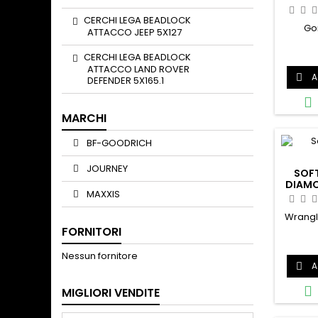
CERCHI LEGA BEADLOCK
Go
ATTACCO JEEP 5X127
CERCHI LEGA BEADLOCK
ATTACCO LAND ROVER
A

DEFENDER 5X165.1

MARCHI
BF-GOODRICH
JOURNEY
SOF
DIAMO
MAXXIS
Wrangle
FORNITORI
Nessun fornitore
A


MIGLIORI VENDITE