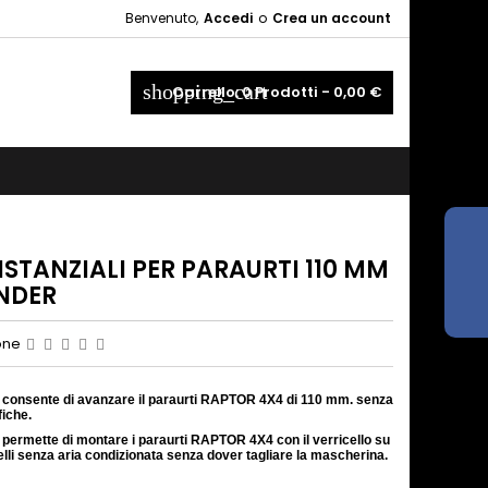
Benvenuto,
Accedi
o
Crea un account
×
×
×
shopping_cart
Carrello:
0
Prodotti - 0,00 €
_outline
ist
)
)
DISTANZIALI PER PARAURTI 110 MM
NDER
one
t consente di avanzare il paraurti RAPTOR 4X4 di 110 mm. senza
fiche.
 permette di montare i paraurti RAPTOR 4X4 con il verricello su
delli senza aria condizionata senza dover tagliare la mascherina.