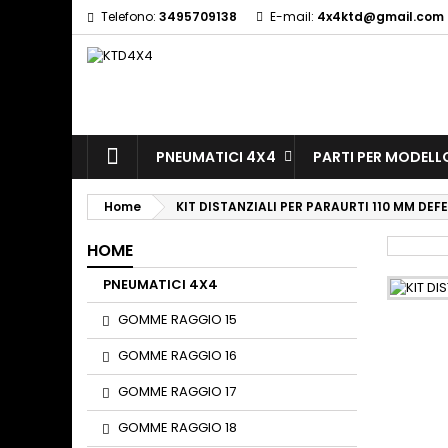
Telefono:
3495709138
E-mail:
4x4ktd@gmail.com
A
(
S
Yo
((l
PNEUMATICI 4X4
PARTI PER MODELL
Home
KIT DISTANZIALI PER PARAURTI 110 MM DEF
HOME
PNEUMATICI 4X4
GOMME RAGGIO 15
GOMME RAGGIO 16
GOMME RAGGIO 17
GOMME RAGGIO 18