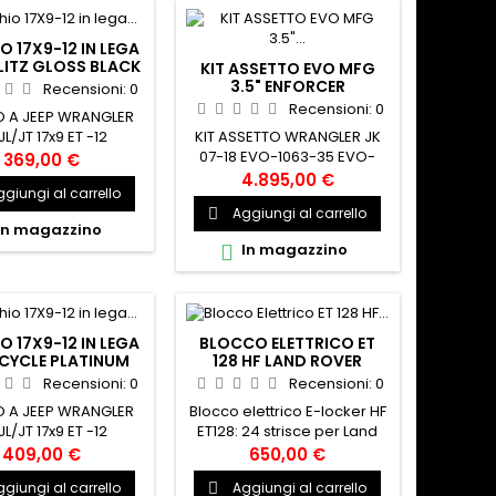
 Rover Defender
0÷2016). MUD-029
O 17X9-12 IN LEGA
LITZ GLOSS BLACK
KIT ASSETTO EVO MFG
 JEEP WRANGLER
3.5" ENFORCER
Recensioni:
0
SUSPENSION WRANGLER
Recensioni:
0
 A JEEP WRANGLER
JK
KIT ASSETTO WRANGLER JK
JL/JT 17x9 ET -12
07-18 EVO-1063-35 EVO-
67517907545
369,00 €
1174B RE1507 EVO-600017K
4.895,00 €
giungi al carrello
RE1157
Aggiungi al carrello

In magazzino
In magazzino

O 17X9-12 IN LEGA
BLOCCO ELETTRICO ET
CYCLE PLATINUM
128 HF LAND ROVER
 JEEP WRANGLER
Recensioni:
0
Recensioni:
0
 A JEEP WRANGLER
Blocco elettrico E-locker HF
JL/JT 17x9 ET -12
ET128: 24 strisce per Land
83317907545
Rover: Range Rover 1993-
409,00 €
650,00 €
1996 anteriore, tipo Rover
giungi al carrello
Aggiungi al carrello

Range Rover 1993-1996