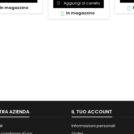
Aggiungi al carrello

In magazzino

In magazzino

TRA AZIENDA
IL TUO ACCOUNT
li
Informazioni personali
 condizioni d'uso
Ordini