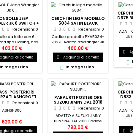
Land
(199
CERCHI
D675 B
ONSOLLE JEEP
CERCHI IN LEGA MODELLO
FUEL
ER JK 6 SWITCH +
5034 SATIN BLACK
VOLTMETRO
PROCOMP JEEP
Recensioni:
0
Recensioni:
0
ADATTO
lle da tetto con 6
Codice prodotto:PXA5034-
JK/
tori tipo Carling, box
78573 Adatto a:Wrangler JK
D
vazione con uscite a
07-18,Wrangler JKU 07-
403,00 €
460,00 €
Ag

, Voltmetro digitale,
18,Wrangler JL 18-
ggiungi al carrello
Aggiungi al carrello

to con connettori,
presente,Wrangler JLU 18-

er fari e barre LED e
presente,Gladiator JT 20-
In magazzino
In magazzino

i utenza elettrica, kit
presente
affe. Jeep Wrangler
 (2007÷2017) ALO-
JCD6
ASSI POSTERIORI
CERCHI
ORZATI ASHCROFT
D833 
PARAURTI POSTERIORE
DAL 300TDI
FUEL
SUZUKI JIMNY DAL 2018
Recensioni:
0
Recensioni:
0
ASHSP300
ADATTO
ADATTO A SUZUKI JIMNY
JK/
BENZINA DAL 2018 Codice
D
620,00 €
prodotto: ZSB Disponibile in
790,00 €
ggiungi al carrello
Ag

15gg